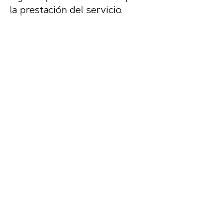
la prestación del servicio.
DERECHOS DE
USUARIO
Tienes derecho a:
Acceder, rectificar o suprimir
tus datos
Limitar u oponerte a su
tratamiento
Retirar tu consentimiento
Presentar una reclamación
ante la autoridad de control
(en España, la AEPD)